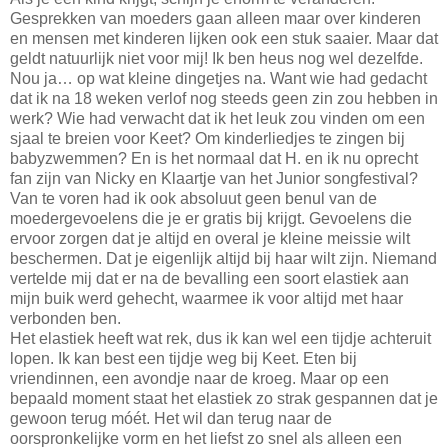
Gesprekken van moeders gaan alleen maar over kinderen
en mensen met kinderen lijken ook een stuk saaier. Maar dat
geldt natuurlijk niet voor mij! Ik ben heus nog wel dezelfde.
Nou ja… op wat kleine dingetjes na. Want wie had gedacht
dat ik na 18 weken verlof nog steeds geen zin zou hebben in
werk? Wie had verwacht dat ik het leuk zou vinden om een
sjaal te breien voor Keet? Om kinderliedjes te zingen bij
babyzwemmen? En is het normaal dat H. en ik nu oprecht
fan zijn van Nicky en Klaartje van het Junior songfestival?
Van te voren had ik ook absoluut geen benul van de
moedergevoelens die je er gratis bij krijgt. Gevoelens die
ervoor zorgen dat je altijd en overal je kleine meissie wilt
beschermen. Dat je eigenlijk altijd bij haar wilt zijn. Niemand
vertelde mij dat er na de bevalling een soort elastiek aan
mijn buik werd gehecht, waarmee ik voor altijd met haar
verbonden ben.
Het elastiek heeft wat rek, dus ik kan wel een tijdje achteruit
lopen. Ik kan best een tijdje weg bij Keet. Eten bij
vriendinnen, een avondje naar de kroeg. Maar op een
bepaald moment staat het elastiek zo strak gespannen dat je
gewoon terug móét. Het wil dan terug naar de
oorspronkelijke vorm en het liefst zo snel als alleen een