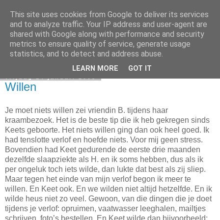
This site uses cookies from Google to deliver its services
Elsbeth Teeling
and to analyze traffic. Your IP address and user-agent are
shared with Google along with performance and security
metrics to ensure quality of service, generate usage
statistics, and to detect and address abuse.
▼
LEARN MORE
GOT IT
vrijdag 14 januari 2005
Willen
Je moet niets willen zei vriendin B. tijdens haar
kraambezoek. Het is de beste tip die ik heb gekregen sinds
Keets geboorte. Het niets willen ging dan ook heel goed. Ik
had tenslotte verlof en hoefde niets. Voor mij geen stress.
Bovendien had Keet gedurende de eerste drie maanden
dezelfde slaapziekte als H. en ik soms hebben, dus als ik
per ongeluk toch iets wilde, dan lukte dat best als zij sliep.
Maar tegen het einde van mijn verlof begon ik meer te
willen. En Keet ook. En we wilden niet altijd hetzelfde. En ik
wilde heus niet zo veel. Gewoon, van die dingen die je doet
tijdens je verlof: opruimen, vaatwasser leeghalen, mailtjes
schrijven, foto’s bestellen. En Keet wilde dan bijvoorbeeld: