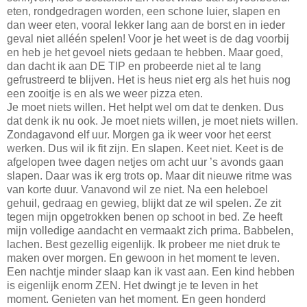
eten, rondgedragen worden, een schone luier, slapen en
dan weer eten, vooral lekker lang aan de borst en in ieder
geval niet alléén spelen! Voor je het weet is de dag voorbij
en heb je het gevoel niets gedaan te hebben. Maar goed,
dan dacht ik aan DE TIP en probeerde niet al te lang
gefrustreerd te blijven. Het is heus niet erg als het huis nog
een zooitje is en als we weer pizza eten.
Je moet niets willen. Het helpt wel om dat te denken. Dus
dat denk ik nu ook. Je moet niets willen, je moet niets willen.
Zondagavond elf uur. Morgen ga ik weer voor het eerst
werken. Dus wil ik fit zijn. En slapen. Keet niet. Keet is de
afgelopen twee dagen netjes om acht uur ’s avonds gaan
slapen. Daar was ik erg trots op. Maar dit nieuwe ritme was
van korte duur. Vanavond wil ze niet. Na een heleboel
gehuil, gedraag en gewieg, blijkt dat ze wil spelen. Ze zit
tegen mijn opgetrokken benen op schoot in bed. Ze heeft
mijn volledige aandacht en vermaakt zich prima. Babbelen,
lachen. Best gezellig eigenlijk. Ik probeer me niet druk te
maken over morgen. En gewoon in het moment te leven.
Een nachtje minder slaap kan ik vast aan. Een kind hebben
is eigenlijk enorm ZEN. Het dwingt je te leven in het
moment. Genieten van het moment. En geen honderd