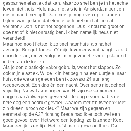
gespannen elastiek dat kan. Maar zo snel ben je in het echte
leven niet thuis. Helemaal niet als je in Amsterdam bent en
met iemand meerijdt. Dan moet je nog even op je tanden
bijten, want je kunt dat etentje toch niet om half tien al
verlaten? Dan is het net begonnen. Dus ik hou me groot en
doe net of ik niet onrustig ben. Ik ben namelijk heus niet
veranderd!
Maar nog nooit fietste ik zo snel naar huis, als na het
avondje ‘Bridget Jones’. Of mijn leven er vanaf hangt, race ik
door de stad, om vervolgens mijn gezinnetje vredig slapend
in bed aan te treffen.
Als je een elastiekje vaker gebruikt, wordt het slapper. Zo
ook mijn elastiek. Wilde ik in het begin na een uurtje al naar
huis, drie weken geleden ben ik zowaar 24 uur lang
weggeweest. Een dag én een nacht. Overigens niet geheel
vrijwillig. Na wat aandringen van H. zijn we samen een
dagje naar Antwerpen geweest. De dag ervoor had ik de
hele dag een bedrukt gevoel. Waarom met z’n tweeën? Met
z’n drieën is toch ook leuk? Maar we zijn gegaan en
eenmaal op de A27 richting Breda had ik er toch wel een
goed gevoel over. Het werd een topdag, zelfs zonder Keet.
Maar eerlijk is eerlijk. Het liefst ben ik gewoon thuis. Dat