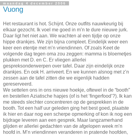
maandag 4 december 2006
Vuong
Het restaurant is hot. Schijnt. Onze outfits nauwkeurig bij
elkaar gezocht. Ik voel me goed in m’n te dure nieuwe jurk.
Daar ligt het niet aan. We wachten al een tijdje op onze
hippe drankjes. We zijn bijna compleet. Eindelijk weer een
keer een etentje met m’n vriendinnen. Of zoals Keet de
volgende dag tegen oma zou zeggen: mamma is bloemetjes
plukken met D. en C. Er vliegen allerlei
gespreksonderwerpen over tafel. Daar zijn eindelijk onze
drankjes. En ook H. arriveert. En we kunnen alsnog met z’n
zessen aan de tafel zitten die we eigenlijk hadden
gereserveerd.
We settelen ons in ons nieuwe hoekje, oftewel in de “booth”
en bestellen Aziatische hapjes (of is het ‘fingerfood’?). Ik kan
me steeds slechter concentreren op de gesprekken in de
booth. Tot een half uur geleden ging het best goed, plaatste
ik hier en daar nog een scherpe opmerking of kon ik nog een
bijdrage leveren aan een gesprek. Maar langzamerhand
glijden er allerlei gedachten van de afgelopen week m’n
hoofd in. M’n vriendinnen veranderen in pratende hoofden,