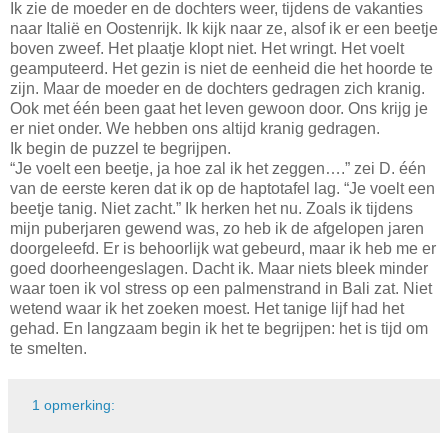
Ik zie de moeder en de dochters weer, tijdens de vakanties
naar Italië en Oostenrijk. Ik kijk naar ze, alsof ik er een beetje
boven zweef. Het plaatje klopt niet. Het wringt. Het voelt
geamputeerd. Het gezin is niet de eenheid die het hoorde te
zijn. Maar de moeder en de dochters gedragen zich kranig.
Ook met één been gaat het leven gewoon door. Ons krijg je
er niet onder. We hebben ons altijd kranig gedragen.
Ik begin de puzzel te begrijpen.
“Je voelt een beetje, ja hoe zal ik het zeggen….” zei D. één
van de eerste keren dat ik op de haptotafel lag. “Je voelt een
beetje tanig. Niet zacht.” Ik herken het nu. Zoals ik tijdens
mijn puberjaren gewend was, zo heb ik de afgelopen jaren
doorgeleefd. Er is behoorlijk wat gebeurd, maar ik heb me er
goed doorheengeslagen. Dacht ik. Maar niets bleek minder
waar toen ik vol stress op een palmenstrand in Bali zat. Niet
wetend waar ik het zoeken moest. Het tanige lijf had het
gehad. En langzaam begin ik het te begrijpen: het is tijd om
te smelten.
1 opmerking: