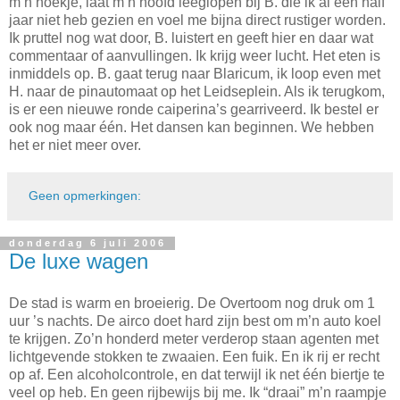
m’n hoekje, laat m’n hoofd leeglopen bij B. die ik al een half
jaar niet heb gezien en voel me bijna direct rustiger worden.
Ik pruttel nog wat door, B. luistert en geeft hier en daar wat
commentaar of aanvullingen. Ik krijg weer lucht. Het eten is
inmiddels op. B. gaat terug naar Blaricum, ik loop even met
H. naar de pinautomaat op het Leidseplein. Als ik terugkom,
is er een nieuwe ronde caiperina’s gearriveerd. Ik bestel er
ook nog maar één. Het dansen kan beginnen. We hebben
het er niet meer over.
Geen opmerkingen:
donderdag 6 juli 2006
De luxe wagen
De stad is warm en broeierig. De Overtoom nog druk om 1
uur ’s nachts. De airco doet hard zijn best om m’n auto koel
te krijgen. Zo’n honderd meter verderop staan agenten met
lichtgevende stokken te zwaaien. Een fuik. En ik rij er recht
op af. Een alcoholcontrole, en dat terwijl ik net één biertje te
veel op heb. En geen rijbewijs bij me. Ik “draai” m’n raampje