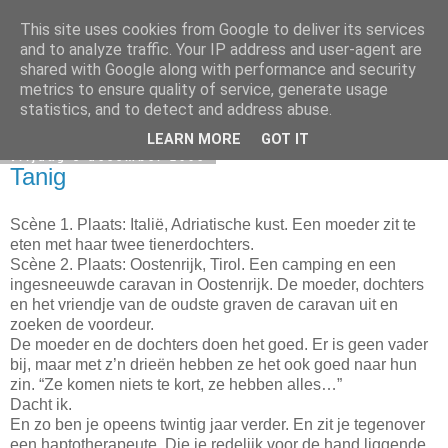
This site uses cookies from Google to deliver its services
Elsbeth Teeling
and to analyze traffic. Your IP address and user-agent are
shared with Google along with performance and security
metrics to ensure quality of service, generate usage
statistics, and to detect and address abuse.
▼
LEARN MORE
GOT IT
vrijdag 8 december 2006
Tanig
Scène 1. Plaats: Italië, Adriatische kust. Een moeder zit te
eten met haar twee tienerdochters.
Scène 2. Plaats: Oostenrijk, Tirol. Een camping en een
ingesneeuwde caravan in Oostenrijk. De moeder, dochters
en het vriendje van de oudste graven de caravan uit en
zoeken de voordeur.
De moeder en de dochters doen het goed. Er is geen vader
bij, maar met z’n drieën hebben ze het ook goed naar hun
zin. “Ze komen niets te kort, ze hebben alles…”
Dacht ik.
En zo ben je opeens twintig jaar verder. En zit je tegenover
een haptotherapeute. Die je redelijk voor de hand liggende