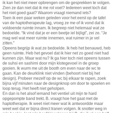
ik kan het niet meer opbrengen om de gesprekken te volgen.
Zien ze dan niet dat ik me rot voel? Iedereen weet toch dat
het niet goed gaat? Waarom vraagt niemand iets?
Toen ik een paar weken geleden voor het eerst op de tafel
van de haptotherapeute lag, vroeg ze me of ik vond dat ik
voldoende ruimte innam. Ik begreep niet helemaal wat ze
bedoelde. “Ik vind dat je er een beetje iel bijligt”, zei ze. “Je
mag wel wat meer ruimte innemen, wat ruimer in je vel
zitten.”
Opeens begrijp ik wat ze bedoelde. Ik heb het benauwd, heb
geen ruimte. Heb het gevoel dat ik hier net zo goed niet had
kunnen zijn. Maar wat nu? Ik ga hier toch niet opeens tussen
de suhsi en sashimi door mijn klotegevoel in de groep
gooien. Ik wurm me uit de booth om even naar de wc te
gaan. Kan de deurklink niet vinden (behoort niet bij het
design). Probeer mezelf op de wc bij elkaar te rapen, zoek
bijna vijf minuten naar de designknop om door te spoelen en
loop terug. Het heeft niet geholpen.
En dan is het alsof iemand het ventiel uit mijn te hard
opgepompte band trekt. B. vraagt hoe het gaat met de
haptotherapie. Ik weet niet meer wat ik antwoordde maar
weet wel dat er bijna direct tranen volgen. Ik snotter weg in