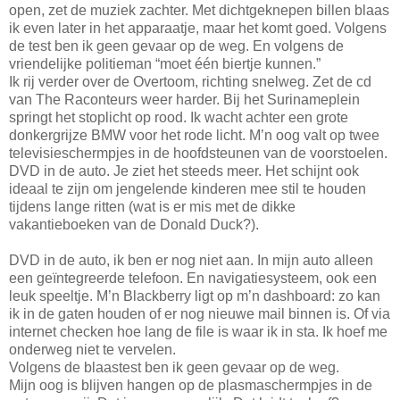
open, zet de muziek zachter. Met dichtgeknepen billen blaas
ik even later in het apparaatje, maar het komt goed. Volgens
de test ben ik geen gevaar op de weg. En volgens de
vriendelijke politieman “moet één biertje kunnen.”
Ik rij verder over de Overtoom, richting snelweg. Zet de cd
van The Raconteurs weer harder. Bij het Surinameplein
springt het stoplicht op rood. Ik wacht achter een grote
donkergrijze BMW voor het rode licht. M’n oog valt op twee
televisieschermpjes in de hoofdsteunen van de voorstoelen.
DVD in de auto. Je ziet het steeds meer. Het schijnt ook
ideaal te zijn om jengelende kinderen mee stil te houden
tijdens lange ritten (wat is er mis met de dikke
vakantieboeken van de Donald Duck?).
DVD in de auto, ik ben er nog niet aan. In mijn auto alleen
een geïntegreerde telefoon. En navigatiesysteem, ook een
leuk speeltje. M’n Blackberry ligt op m’n dashboard: zo kan
ik in de gaten houden of er nog nieuwe mail binnen is. Of via
internet checken hoe lang de file is waar ik in sta. Ik hoef me
onderweg niet te vervelen.
Volgens de blaastest ben ik geen gevaar op de weg.
Mijn oog is blijven hangen op de plasmaschermpjes in de