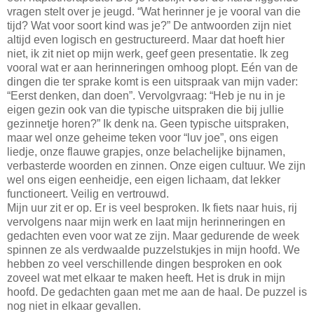
vragen stelt over je jeugd. “Wat herinner je je vooral van die
tijd? Wat voor soort kind was je?” De antwoorden zijn niet
altijd even logisch en gestructureerd. Maar dat hoeft hier
niet, ik zit niet op mijn werk, geef geen presentatie. Ik zeg
vooral wat er aan herinneringen omhoog plopt. Eén van de
dingen die ter sprake komt is een uitspraak van mijn vader:
“Eerst denken, dan doen”. Vervolgvraag: “Heb je nu in je
eigen gezin ook van die typische uitspraken die bij jullie
gezinnetje horen?” Ik denk na. Geen typische uitspraken,
maar wel onze geheime teken voor “luv joe”, ons eigen
liedje, onze flauwe grapjes, onze belachelijke bijnamen,
verbasterde woorden en zinnen. Onze eigen cultuur. We zijn
wel ons eigen eenheidje, een eigen lichaam, dat lekker
functioneert. Veilig en vertrouwd.
Mijn uur zit er op. Er is veel besproken. Ik fiets naar huis, rij
vervolgens naar mijn werk en laat mijn herinneringen en
gedachten even voor wat ze zijn. Maar gedurende de week
spinnen ze als verdwaalde puzzelstukjes in mijn hoofd. We
hebben zo veel verschillende dingen besproken en ook
zoveel wat met elkaar te maken heeft. Het is druk in mijn
hoofd. De gedachten gaan met me aan de haal. De puzzel is
nog niet in elkaar gevallen.