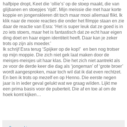
halfpipe dropt, Keet die ‘ollie’s’ op de stoep maakt, die van
glijbanen en stoepjes ‘rijdt’. Mijn meissie die met haar korte
koppie en jongenskleren dit toch maar mooi allemaal flikt. Ik
klik naar de mooie reacties die onder het filmpje staan en zie
daar de reactie van Esra: ‘Het is super leuk dat ze goed is in
zo iets stoers, maar het is fantastisch dat ze echt haar eigen
ding doet en haar eigen identiteit heeft. Daar kan je zeker
trots op zijn als moeder.’
Ik schrijf Esra terug ‘Spijker op de kop!’
en ben nog trotser
op mijn moppie. Die zich niet gek laat maken door de
meisjes-meisjes uit haar klas. Die het zich niet aantrekt als
ze voor de derde keer die dag als ‘jongeman’ of ‘grote broer’
wordt aangesproken, maar toch wil dat ik dat even rechtzet.
En ben ik trots op mezelf en op Henno. Die eerste negen
jaar is in ieder geval gelukt wat we graag wilden. Lijkt me
een prima basis voor de puberteit. Die af en toe al om de
hoek komt kijken…