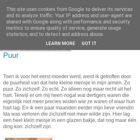
This site uses cookies from Google to deliver its services
Elsbeth Teeling
and to analyze traffic. Your IP address and user-agent are
shared with Google along with performance and security
metrics to ensure quality of service, generate usage
statistics, and to detect and address abuse.
▼
LEARN MORE
GOT IT
zondag 17 november 2013
Puur
Toen ik voor het eerst moeder werd, werd ik getroffen door
de puurheid van dat hele kleine mensje in mijn armen. Zo
puur. Zo zichzelf. Zo echt. Zo alleen nog maar recht uit het
hart. Terwijl er om mij heen nogal wat dertigers waren die
eigenlijk niet meer precies wisten wie ze waren of waar hun
hart lag.
En ik een paar maanden eerder mijn lieve vriendin
Ida was verloren die zichzelf niet meer wilde zijn.
Hier lag
een heel klein meisje in een glazen bakje, dat nog maar één
ding kon: zichzelf zijn.