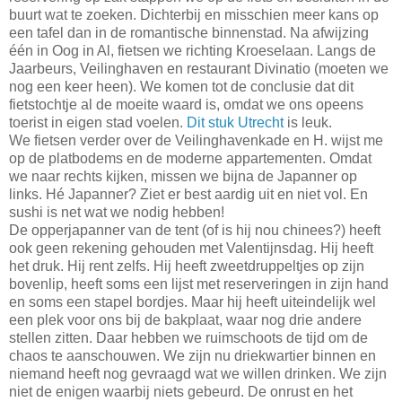
buurt wat te zoeken. Dichterbij en misschien meer kans op
een tafel dan in de romantische binnenstad. Na afwijzing
één in Oog in Al, fietsen we richting Kroeselaan. Langs de
Jaarbeurs, Veilinghaven en restaurant Divinatio (moeten we
nog een keer heen). We komen tot de conclusie dat dit
fietstochtje al de moeite waard is, omdat we ons opeens
toerist in eigen stad voelen.
Dit stuk Utrecht
is leuk.
We fietsen verder over de Veilinghavenkade en H. wijst me
op de platbodems en de moderne appartementen. Omdat
we naar rechts kijken, missen we bijna de Japanner op
links. Hé Japanner? Ziet er best aardig uit en niet vol. En
sushi is net wat we nodig hebben!
De opperjapanner van de tent (of is hij nou chinees?) heeft
ook geen rekening gehouden met Valentijnsdag. Hij heeft
het druk. Hij rent zelfs. Hij heeft zweetdruppeltjes op zijn
bovenlip, heeft soms een lijst met reserveringen in zijn hand
en soms een stapel bordjes. Maar hij heeft uiteindelijk wel
een plek voor ons bij de bakplaat, waar nog drie andere
stellen zitten. Daar hebben we ruimschoots de tijd om de
chaos te aanschouwen. We zijn nu driekwartier binnen en
niemand heeft nog gevraagd wat we willen drinken. We zijn
niet de enigen waarbij niets gebeurd. De onrust en het