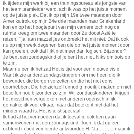
ik tijdens mijn werk bij een trainingsbureau als jongste van
het team teamleider werd, ach ik was op het juiste moment
op de juiste plek. Dat ik op mijn 19e twee maanden door
Amerika trok, op mijn 24e drie maanden naar Griekenland
kon en op het hoogtepunt van mijn carrière toch nog de
ruimte kreeg om twee maanden door Zuidoost Azië te
reizen. Tja, aan mazzeltjes ontbreekt het mij niet. Dat ik ook
nu op mijn werk degenen ben die op het juiste moment door
kan groeien, ook dat lijkt niet meer dan logisch. Bijzonder?
Je bent een zondagskind of je bent het niet. Niks om trots op
te zijn.
Maar nu ben ik het zat! Het is tijd voor een nieuwe visie.
Want ik zie andere zondagskinderen om me heen die ik
bewonder, die bergen verzetten en die het niet eens
doorhebben. Die het zichzelf onnodig moeilijk maken en niet
beseffen hoe bijzonder ze zijn. Wij zondagskinderen krijgen
het misschien vergeleken met anderen ogenschijnlijk
gemakkelijk voor elkaar, maar dat betekent niet dat het
minder waard is. Het is juist speciaal!
Ik had al het vermoeden dat ik toevallig ook ben gaan
samenwonen met een zondagskind. Toen ik dat op een
ochtend in bed verifieerde antwoordde H: “Ja…….… maar ik