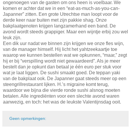
ongenoegen van de gasten om ons heen is voelbaar. We
komen er achter dat we in een “eat-as-much-as-you-can-
Japanner” zitten. Een grote Utrechtse man loopt voor de
derde keer naar buiten met zijn pakkie shag. Onze
bakplaatgenoten krijgen langzamerhand een band. De
avond wordt steeds grappiger. Maar een wijntje erbij zou wel
leuk zijn.
Een dik uur nadat we binnen zijn krijgen we onze fles wijn,
van de manager himself. Hij licht het yahtzeekaartje toe
waarop we kunnen bestellen wat we opkunnen, “maar,” zegt
hij er bij “verspilling wordt niet gewaardeerd”. Als je meer
bestelt dan je opkunt dan betaal je één euro per stuk voor
wat je laat liggen. De sushi smaakt goed. De teppan yaki
van de bakplaat ook. De Japanner gaat steeds meer op een
steengrillrestaurant lijken. H.’s migraine komt terug,
waardoor we bijna die vierde ronde sushi alsnog moeten
betalen. Alle ingrediënten voor een slechte avond waren
aanwezig, en toch: het was de leukste Valentijnsdag ooit.
Geen opmerkingen: