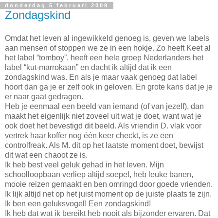
donderdag 5 februari 2009
Zondagskind
Omdat het leven al ingewikkeld genoeg is, geven we labels
aan mensen of stoppen we ze in een hokje. Zo heeft Keet al
het label “tomboy”, heeft een hele groep Nederlanders het
label “kut-marrokaan” en dacht ik altijd dat ik een
zondagskind was. En als je maar vaak genoeg dat label
hoort dan ga je er zelf ook in geloven. En grote kans dat je je
er naar gaat gedragen.
Heb je eenmaal een beeld van iemand (of van jezelf), dan
maakt het eigenlijk niet zoveel uit wat je doet, want wat je
ook doet het bevestigd dit beeld. Als vriendin D. vlak voor
vertrek haar koffer nog één keer checkt, is ze een
controlfreak. Als M. dit op het laatste moment doet, bewijst
dit wat een chaoot ze is.
Ik heb best veel geluk gehad in het leven. Mijn
schoolloopbaan verliep altijd soepel, heb leuke banen,
mooie reizen gemaakt en ben omringd door goede vrienden.
Ik lijk altijd net op het juist moment op de juiste plaats te zijn.
Ik ben een geluksvogel! Een zondagskind!
Ik heb dat wat ik bereikt heb nooit als bijzonder ervaren. Dat