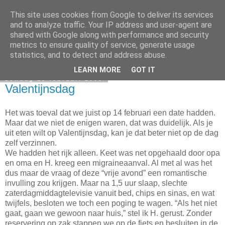
This site uses cookies from Google to deliver its services
Elsbeth Teeling
and to analyze traffic. Your IP address and user-agent are
shared with Google along with performance and security
metrics to ensure quality of service, generate usage
statistics, and to detect and address abuse.
▼
LEARN MORE
GOT IT
zondag 15 februari 2009
Valentijnsdag
Het was toeval dat we juist op 14 februari een date hadden.
Maar dat we niet de enigen waren, dat was duidelijk. Als je
uit eten wilt op Valentijnsdag, kan je dat beter niet op de dag
zelf verzinnen.
We hadden het rijk alleen. Keet was net opgehaald door opa
en oma en H. kreeg een migraineaanval. Al met al was het
dus maar de vraag of deze “vrije avond” een romantische
invulling zou krijgen. Maar na 1,5 uur slaap, slechte
zaterdagmiddagtelevisie vanuit bed, chips en sinas, en wat
twijfels, besloten we toch een poging te wagen. “Als het niet
gaat, gaan we gewoon naar huis,” stel ik H. gerust. Zonder
reservering op zak stappen we op de fiets en besluiten in de