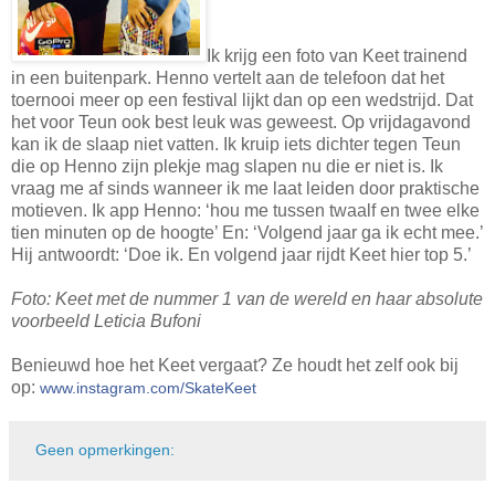
Ik krijg een foto van Keet trainend
in een buitenpark. Henno vertelt aan de telefoon dat het
toernooi meer op een festival lijkt dan op een wedstrijd. Dat
het voor Teun ook best leuk was geweest. Op vrijdagavond
kan ik de slaap niet vatten. Ik kruip iets dichter tegen Teun
die op Henno zijn plekje mag slapen nu die er niet is. Ik
vraag me af sinds wanneer ik me laat leiden door praktische
motieven. Ik app Henno: ‘hou me tussen twaalf en twee elke
tien minuten op de hoogte’ En: ‘Volgend jaar ga ik echt mee.’
Hij antwoordt: ‘Doe ik. En volgend jaar rijdt Keet hier top 5.’
Foto: Keet met de nummer 1 van de wereld en haar absolute
voorbeeld Leticia Bufoni
Benieuwd hoe het Keet vergaat? Ze houdt het zelf ook bij
op:
www.instagram.com/SkateKeet
Geen opmerkingen: