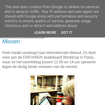
This site uses cookies from Google to deliver its services
Elsbeth Teeling
and to analyze traffic. Your IP address and user-agent are
shared with Google along with performance and security
metrics to ensure quality of service, generate usage
statistics, and to detect and address abuse.
▼
LEARN MORE
GOT IT
zaterdag 23 mei 2015
Missen
Keet maakt vandaag haar internationale debuut. Ze doet
mee aan de FAR'nHIGH skateboard Worldcup in Parijs,
waar ze het vanmiddag tussen 12.00 en 14.uur opneemt
tegen de dertig beste vrouwen van de wereld.