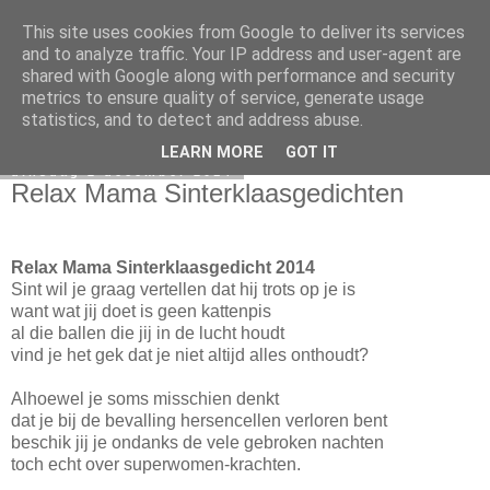
This site uses cookies from Google to deliver its services
Elsbeth Teeling
and to analyze traffic. Your IP address and user-agent are
shared with Google along with performance and security
metrics to ensure quality of service, generate usage
statistics, and to detect and address abuse.
▼
LEARN MORE
GOT IT
dinsdag 2 december 2014
Relax Mama Sinterklaasgedichten
Relax Mama Sinterklaasgedicht 2014
Sint wil je graag vertellen dat hij trots op je is
want wat jij doet is geen kattenpis
al die ballen die jij in de lucht houdt
vind je het gek dat je niet altijd alles onthoudt?
Alhoewel je soms misschien denkt
dat je bij de bevalling hersencellen verloren bent
beschik jij je ondanks de vele gebroken nachten
toch echt over superwomen-krachten.