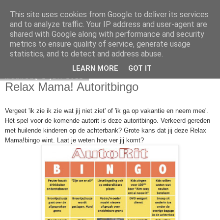
This site uses cookies from Google to deliver its services
Elsbeth Teeling
and to analyze traffic. Your IP address and user-agent are
shared with Google along with performance and security
metrics to ensure quality of service, generate usage
statistics, and to detect and address abuse.
▼
LEARN MORE
GOT IT
maandag 2 juli 2012
Relax Mama! Autoritbingo
Vergeet 'ik zie ik zie wat jij niet ziet' of 'ik ga op vakantie en neem mee'.
Hét spel voor de komende autorit is deze autoritbingo. Verkeerd gereden
met huilende kinderen op de achterbank? Grote kans dat jij deze Relax
Mama!bingo wint. Laat je weten hoe ver jij komt?