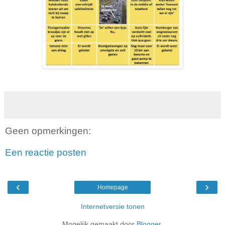
Geen opmerkingen:
Een reactie posten
‹
›
Homepage
Internetversie tonen
Mogelijk gemaakt door
Blogger
.